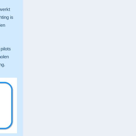
ewerkt
ting is
len
pilots
holen
ing.