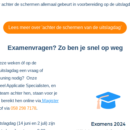
 achter de schermen allemaal gebeurt in voorbereiding op de uitslag
Lees meer over 'achter de schermen van de uitslagdag'
Examenvragen? Zo ben je snel op weg
eze weken óf op de
itslagdag een vraag of
euning nodig? Onze
eel Applicatie Specialisten, en
 team achter hen, staan voor je
 bereikt hen online via
Magister
of via
058 298 7178
.
slagdag (14 juni en 2 juli) zijn