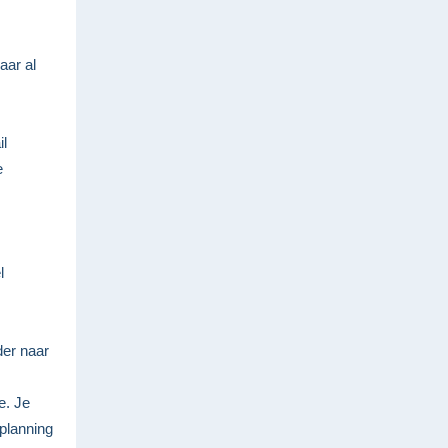
aar al
il
e
l
der naar
e. Je
planning