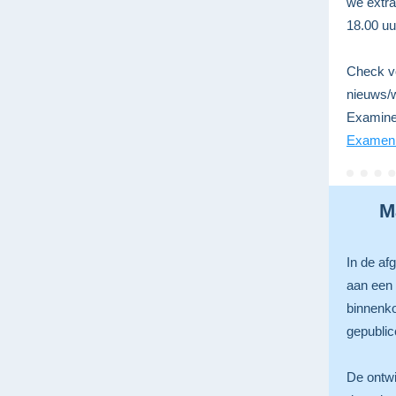
we extra
18.00 uu
Check vo
nieuws/w
Examiner
Examen
M
In de af
aan een 
binnenko
gepublic
De ontwi