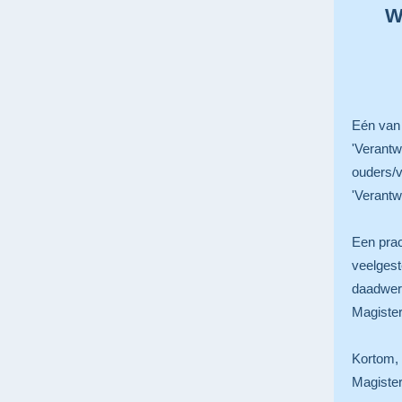
W
Eén van 
'Verantw
ouders/v
'Verantw
Een prac
veelgest
daadwerk
Magiste
Kortom, 
Magiste