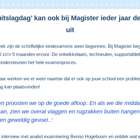
itslagdag’ kan ook bij Magister ieder jaar d
uit
k zijn de schriftelijke eindexamens weer begonnen. Bij Magister beg
l zo'n 9 maanden ervoor. De ontwikkelaars, techneuten, supportafdel
 ondersteunen het hele examenproces.
jaar werken we er weer naartoe dat er ook op jouw school een probl
ag kan plaatsvinden!
 proosten we op de goede afloop. En als we die midda
aan, zien we overal vlaggen en rugzakken buiten hangen
een geweldig gevoel
..."
 interview met analist examinering Benno Hogeboom en ontdek wat er