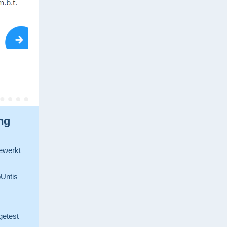
ng
ewerkt
bUntis
getest