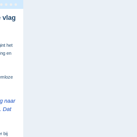
e vlag
int het
ing en
eemloze
g naar
. Dat
 bij