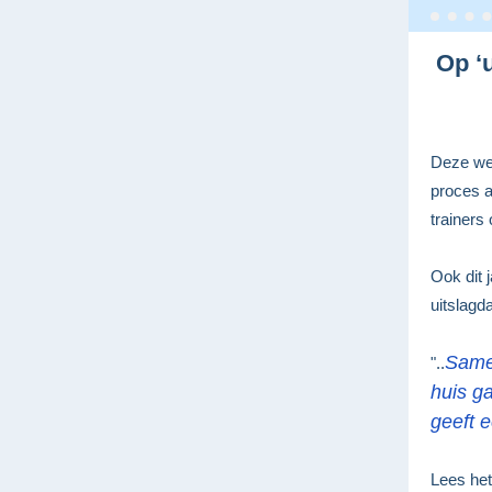
Op ‘u
Deze wee
proces a
trainers
Ook dit 
uitslagd
Samen
"..
huis g
geeft 
Lees het