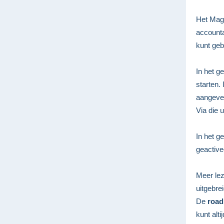
Het Magi
accountac
kunt geb
In het g
starten.
aangeven
Via die 
In het g
geactive
Meer le
uitgebrei
De
road
kunt alt